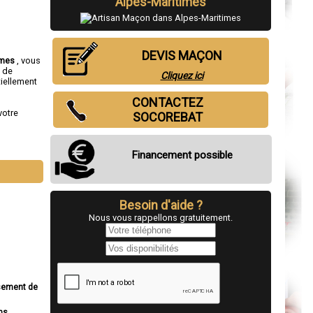
Alpes-Maritimes
DEVIS MAÇON
imes
, vous
n
de
Cliquez ici
iellement
CONTACTEZ
votre
SOCOREBAT
Financement possible
Besoin d'aide ?
Nous vous rappellons gratuitement.
ssement de
ns