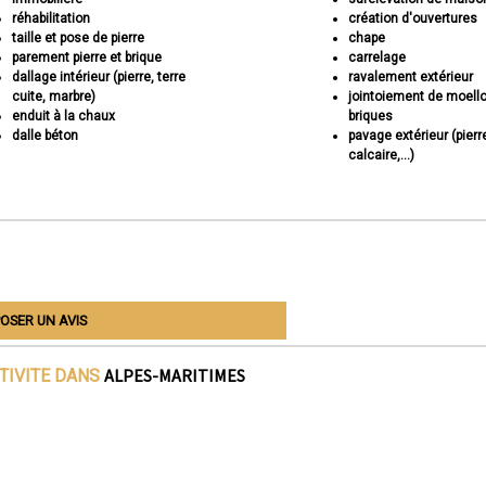
réhabilitation
création d'ouvertures
taille et pose de pierre
chape
parement pierre et brique
carrelage
dallage intérieur (pierre, terre
ravalement extérieur
cuite, marbre)
jointoiement de moell
enduit à la chaux
briques
dalle béton
pavage extérieur (pierr
calcaire,...)
OSER UN AVIS
ALPES-MARITIMES
TIVITE DANS