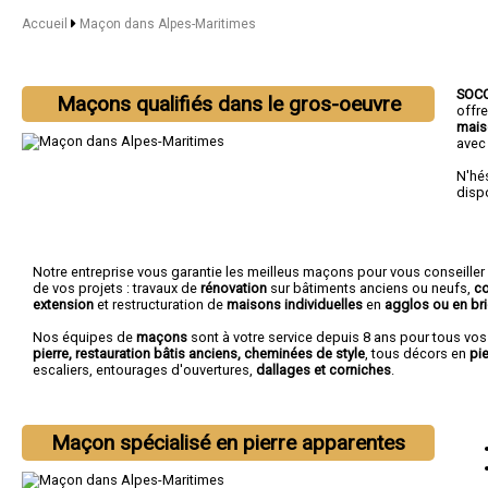
Accueil
Maçon dans Alpes-Maritimes
SOC
Maçons qualifiés dans le gros-oeuvre
offr
mais
avec
N'hé
disp
Notre entreprise vous garantie les meilleus maçons pour vous conseiller
de vos projets : travaux de
rénovation
sur bâtiments anciens ou neufs,
co
extension
et restructuration de
maisons individuelles
en
agglos ou en br
Nos équipes de
maçons
sont à votre service depuis 8 ans pour tous vo
pierre, restauration bâtis anciens, cheminées de style
, tous décors en
pie
escaliers, entourages d'ouvertures,
dallages et corniches
.
Maçon spécialisé en pierre apparentes