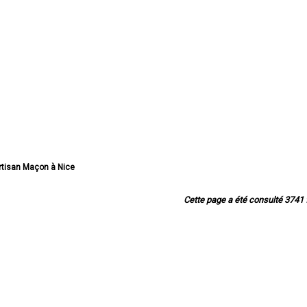
Artisan Maçon à Nice
tisan Maçon à Antibes
tisan Maçon à Cannes
Cette page a été consulté 3741 f
tisan Maçon à Grasse
n Maçon à Cagnes-sur-Mer
isan Maçon à Le Cannet
Maçon à Saint-Laurent-du-Var
isan Maçon à Vallauris
tisan Maçon à Menton
açon à Mandelieu-la-Napoule
tisan Maçon à Mougins
rtisan Maçon à Vence