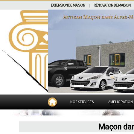
EXTENSION DE MAISON
RÉNOVATION DE MAISON
|
Artisan Maçon dans
Alpes-M
NOS SERVICES
AMELIORATION 
Maçon dan