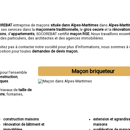
OREBAT
entreprise de maçons
située dans Alpes-Maritimes
dans
Alpes-Marit
e ses services dans la
maçonnerie traditionnelle,
le
gros oeuvre
et la
rénovatio
ons
, d'
appartements
, SOCOREBAT certifié
maçon RGE.
Nous travaillons essent
 des particuliers, des architectes et des agences immobilières.
sitez pas à contacter notre société pour plus d'informations, nous sommes à 
osition pour toutes
demandes de devis maçon.
Maçon briqueteur
 pour l'ensemble
nstruction
,
iques
.
s travaux de
taille de
rre
, fontaines,
construction maisons
extension et agrandi
rénovation de bâtiment et
maisons
immobilière
surélévation de maiso