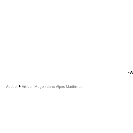
- 
- Ar
- Ar
Accueil
Artisan Maçon dans Alpes-Maritimes
- Ar
- Artisa
- Art
- Artisan 
- Art
- Ar
- Artisan M
- Ar
- A