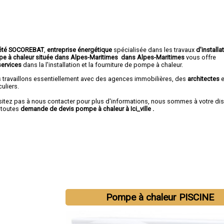
été SOCOREBAT
,
entreprise énergétique
spécialisée dans les travaux
d'installa
e à chaleur
située dans Alpes-Maritimes dans Alpes-Maritimes
vous offre
services
dans la l'installation et la fourniture de pompe à chaleur.
 travaillons essentiellement avec des agences immobilières, des
architectes
e
culiers.
sitez pas à nous contacter pour plus d'informations, nous sommes à votre di
 toutes
demande de devis pompe à chaleur à Ici_ville
.
Pompe à chaleur PISCINE