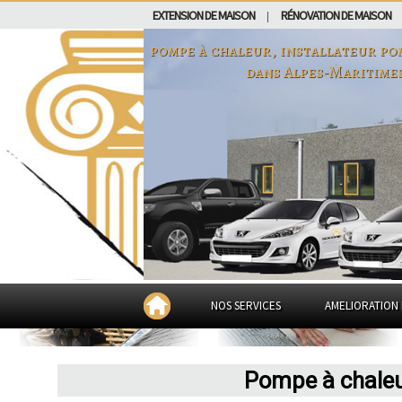
EXTENSION DE MAISON
RÉNOVATION DE MAISON
|
pompe à chaleur, installateur po
dans
Alpes-Maritime
NOS SERVICES
AMELIORATION 
Pompe à chaleu