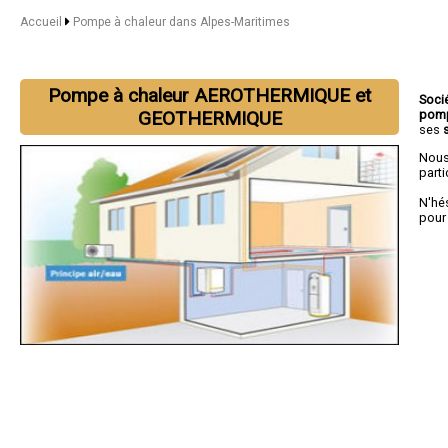
Accueil
Pompe à chaleur dans Alpes-Maritimes
Pompe à chaleur AEROTHERMIQUE et
Soci
pomp
GEOTHERMIQUE
ses
Nous
parti
N'hé
pour