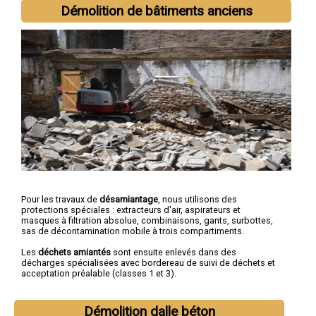
Antibes
,
Cannes
,
Grasse
,
Cagnes-sur-Mer
,
Le Cannet
,
Vallauris
,
Démolition de bâtiments anciens
Saint-Laurent-du-Var
,
Menton
,
Mandelieu-la-Napoule
Pour les travaux de
désamiantage
, nous utilisons des
protections spéciales : extracteurs d'air, aspirateurs et
masques à filtration absolue, combinaisons, gants, surbottes,
sas de décontamination mobile à trois compartiments.
Les
déchets amiantés
sont ensuite enlevés dans des
décharges spécialisées avec bordereau de suivi de déchets et
acceptation préalable (classes 1 et 3).
Démolition dalle béton