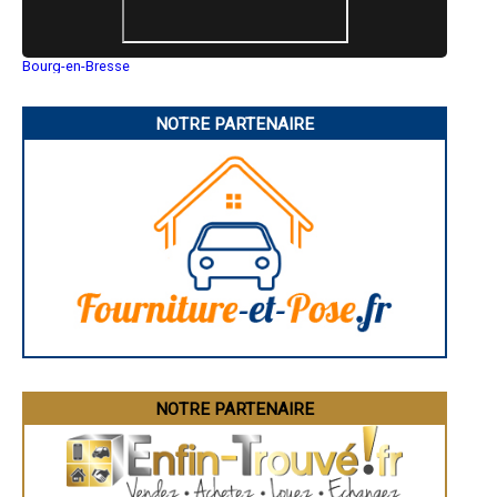
- Entreprise de démolition à Lantosque
- Entreprise de démolition à Le Broc
- Entreprise de démolition à Saint-Étienne-de-Tinée
Bourg-en-Bresse
- Entreprise de démolition à Berre-les-Alpes
Saint-Quentin
- Entreprise de démolition à Spéracèdes
Montluçon
Manosque
- Entreprise de démolition à Cantaron
NOTRE PARTENAIRE
Gap
- Entreprise de démolition à Sainte-Agnès
Nice
- Entreprise de démolition à Castellar
Annonay
- Entreprise de démolition à La Roquette-sur-Var
Charleville-Mézières
- Entreprise de démolition à Bendejun
Pamiers
Troyes
- Entreprise de démolition à Saint-Blaise
Narbonne
- Entreprise de démolition à Péone
Rodez
- Entreprise de démolition à Châteauneuf-Villevieille
Marseille
- Entreprise de démolition à Valdeblore
Caen
- Entreprise de démolition à Coaraze
Aurillac
Angoulême
- Entreprise de démolition à Utelle
La Rochelle
- Entreprise de démolition à Belvédère
Bourges
- Entreprise de démolition à Isola
Brive-la-Gaillarde
- Entreprise de démolition à Bonson
Dijon
- Entreprise de démolition à Guillaumes
Saint-Brieuc
NOTRE PARTENAIRE
Guéret
- Entreprise de démolition à Touët-sur-Var
Périgueux
- Entreprise de démolition à La Bollène-Vésubie
Besançon
- Entreprise de démolition à La Brigue
Valence
- Entreprise de démolition à Andon
Évreux
- Entreprise de démolition à Clans