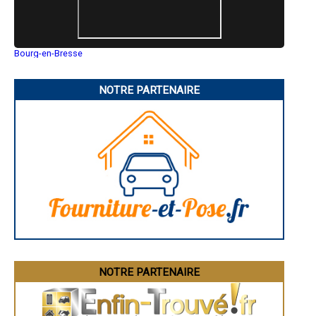
- Artisan plombier à Saint-Martin-Vésubie
- Artisan plombier à Lucéram
- Artisan plombier à Lantosque
- Artisan plombier à Le Broc
Bourg-en-Bresse
- Artisan plombier à Saint-Étienne-de-Tinée
Saint-Quentin
- Artisan plombier à Berre-les-Alpes
Montluçon
Manosque
- Artisan plombier à Spéracèdes
NOTRE PARTENAIRE
Gap
- Artisan plombier à Cantaron
Nice
- Artisan plombier à Sainte-Agnès
Annonay
- Artisan plombier à Castellar
Charleville-Mézières
- Artisan plombier à La Roquette-sur-Var
Pamiers
Troyes
- Artisan plombier à Bendejun
Narbonne
- Artisan plombier à Saint-Blaise
Rodez
- Artisan plombier à Péone
Marseille
- Artisan plombier à Châteauneuf-Villevieille
Caen
- Artisan plombier à Valdeblore
Aurillac
Angoulême
- Artisan plombier à Coaraze
La Rochelle
- Artisan plombier à Utelle
Bourges
- Artisan plombier à Belvédère
Brive-la-Gaillarde
- Artisan plombier à Isola
Dijon
- Artisan plombier à Bonson
Saint-Brieuc
NOTRE PARTENAIRE
Guéret
- Artisan plombier à Guillaumes
Périgueux
- Artisan plombier à Touët-sur-Var
Besançon
- Artisan plombier à La Bollène-Vésubie
Valence
- Artisan plombier à La Brigue