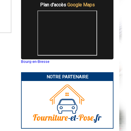
Plan d'accès
Google Maps
Bourg-en-Bresse
Saint-Quentin
Montluçon
Manosque
NOTRE PARTENAIRE
Gap
Nice
Annonay
Charleville-Mézières
Pamiers
Troyes
Narbonne
Rodez
Marseille
Caen
Aurillac
Angoulême