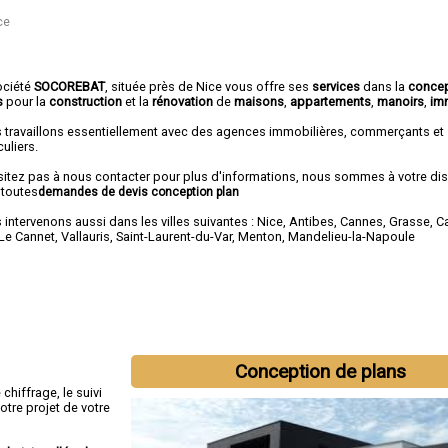
ce
ociété
SOCOREBAT
, située près de Nice vous offre ses
services
dans la
concep
s
pour la
construction
et la
rénovation
de
maisons
,
appartements
,
manoirs
,
im
 travaillons essentiellement avec des agences immobilières, commerçants et
culiers.
sitez pas à nous contacter pour plus d'informations, nous sommes à votre di
 toutes
demandes de devis conception plan
intervenons aussi dans les villes suivantes :
Nice
,
Antibes
,
Cannes
,
Grasse
,
C
Le Cannet
,
Vallauris
,
Saint-Laurent-du-Var
,
Menton
,
Mandelieu-la-Napoule
Conception de plans
hiffrage, le suivi
otre projet de votre