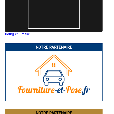
- Ouverture de mur en pierre, béton à Peillon
- Ouverture de mur en pierre, béton à Gorbio
- Ouverture de mur en pierre, béton à Saint-Martin-Vésubie
- Ouverture de mur en pierre, béton à Lucéram
- Ouverture de mur en pierre, béton à Lantosque
- Ouverture de mur en pierre, béton à Le Broc
- Ouverture de mur en pierre, béton à Saint-Étienne-de-Tinée
- Ouverture de mur en pierre, béton à Berre-les-Alpes
Bourg-en-Bresse
- Ouverture de mur en pierre, béton à Spéracèdes
Saint-Quentin
- Ouverture de mur en pierre, béton à Cantaron
Montluçon
Manosque
- Ouverture de mur en pierre, béton à Sainte-Agnès
NOTRE PARTENAIRE
Gap
- Ouverture de mur en pierre, béton à Castellar
Nice
- Ouverture de mur en pierre, béton à La Roquette-sur-Var
Annonay
- Ouverture de mur en pierre, béton à Bendejun
Charleville-Mézières
- Ouverture de mur en pierre, béton à Saint-Blaise
Pamiers
Troyes
- Ouverture de mur en pierre, béton à Péone
Narbonne
- Ouverture de mur en pierre, béton à Châteauneuf-Villevieille
Rodez
- Ouverture de mur en pierre, béton à Valdeblore
Marseille
- Ouverture de mur en pierre, béton à Coaraze
Caen
- Ouverture de mur en pierre, béton à Utelle
Aurillac
Angoulême
- Ouverture de mur en pierre, béton à Belvédère
La Rochelle
- Ouverture de mur en pierre, béton à Isola
Bourges
- Ouverture de mur en pierre, béton à Bonson
Brive-la-Gaillarde
- Ouverture de mur en pierre, béton à Guillaumes
Dijon
- Ouverture de mur en pierre, béton à Touët-sur-Var
Saint-Brieuc
NOTRE PARTENAIRE