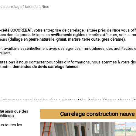
 de carrelage / faïence à Nice
ociété
SOCOREBAT
,
votre entreprise de carrelage,
, située près de Nice vous of
ices
dans la
pose
de tous les
revêtements rigides
de sols extérieurs, sols et m
ieurs
(dallage en pierre naturelle, granit, marbre, terre cuite, grès cérame)
.
 travaillons essentiellement avec des agences immobilières, des architectes 
culiers.
sitez pas à nous contacter pour plus d'informations, nous sommes à votre di
 toutes
demandes de devis carrelage faïence.
intervenons aussi dans les villes suivantes :
Nice
,
Antibes
,
Cannes
,
Grasse
,
C
Le Cannet
,
Vallauris
,
Saint-Laurent-du-Var
,
Menton
,
Mandelieu-la-Napoule
nne
ainsi que des
Carrelage construction neuve
châteaux
.
us toutes les