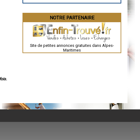
Angoulême
La Rochelle
Bourges
Brive-la-Gaillarde
NOTRE PARTENAIRE
Dijon
Saint-Brieuc
Guéret
Périgueux
Besançon
Valence
Site de petites annonces gratuites dans Alpes-
Évreux
Maritimes
Chartres
Brest
Nîmes
Toulouse
Auch
Bordeaux
ois.
Montpellier
Rennes
Châteauroux
Tours
Grenoble
Dole
Mont-de-Marsan
Blois
Saint-Étienne
Le Puy-en-Velay
Nantes
Orléans
Cahors