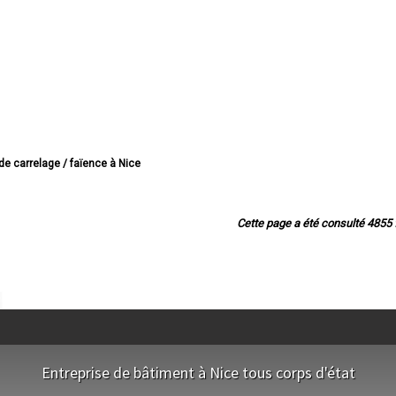
 de carrelage / faïence à Nice
de carrelage / faïence à Antibes
de carrelage / faïence à Cannes
de carrelage / faïence à Grasse
Cette page a été consulté 4855 f
arrelage / faïence à Cagnes-sur-Mer
 carrelage / faïence à Le Cannet
elage / faïence à Saint-Laurent-du-Var
e carrelage / faïence à Vallauris
de carrelage / faïence à Menton
elage / faïence à Mandelieu-la-Napoule
e carrelage / faïence à Mougins
de carrelage / faïence à Vence
relage / faïence à Villeneuve-Loubet
Entreprise de bâtiment à Nice tous corps d'état
 carrelage / faïence à Beausoleil
lage / faïence à Roquebrune-Cap-Martin