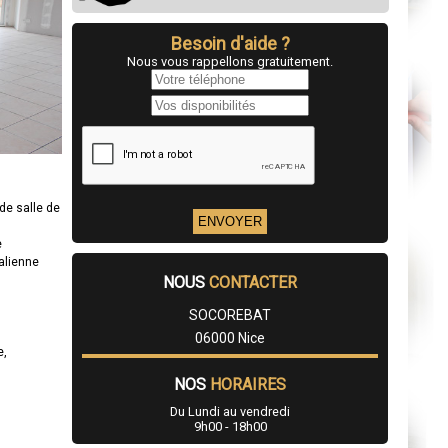
Besoin d'aide ?
Nous vous rappellons gratuitement.
de salle de
e
talienne
NOUS
CONTACTER
SOCOREBAT
06000 Nice
e,
NOS
HORAIRES
Du Lundi au vendredi
9h00 - 18h00