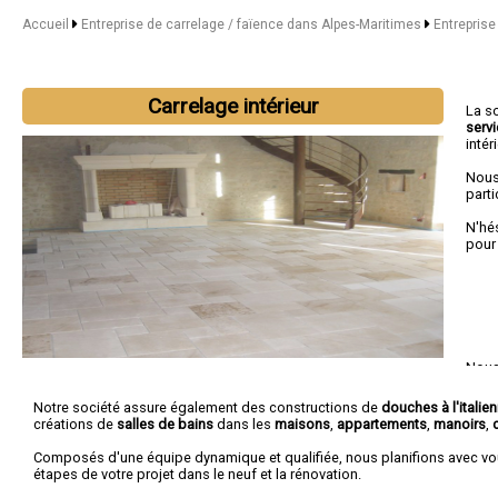
Accueil
Entreprise de carrelage / faïence dans Alpes-Maritimes
Entreprise
Carrelage intérieur
La s
serv
intér
Nous
parti
N'hé
pour
Nous 
Mer
,
Notre société assure également des constructions de
douches à l'italie
créations de
salles de bains
dans les
maisons
,
appartements
,
manoirs
,
Composés d'une équipe dynamique et qualifiée, nous planifions avec vo
étapes de votre projet dans le neuf et la rénovation.