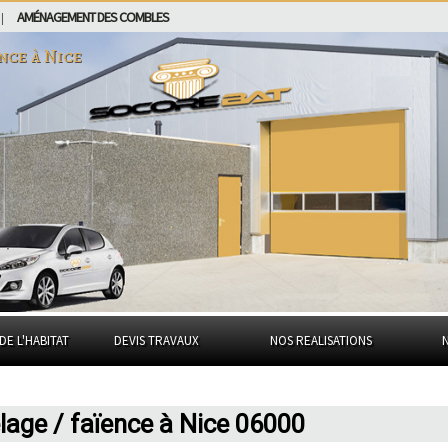
AMÉNAGEMENT DES COMBLES
|
ence à
Nice
DE L'HABITAT
DEVIS TRAVAUX
NOS REALISATIONS
elage / faïence à Nice 06000