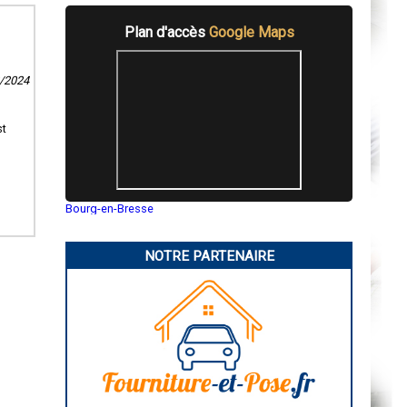
Plan d'accès
Google Maps
2/2024
st
Bourg-en-Bresse
Saint-Quentin
Montluçon
Manosque
NOTRE PARTENAIRE
Gap
Nice
Annonay
Charleville-Mézières
Pamiers
Troyes
Narbonne
Rodez
Marseille
Caen
Aurillac