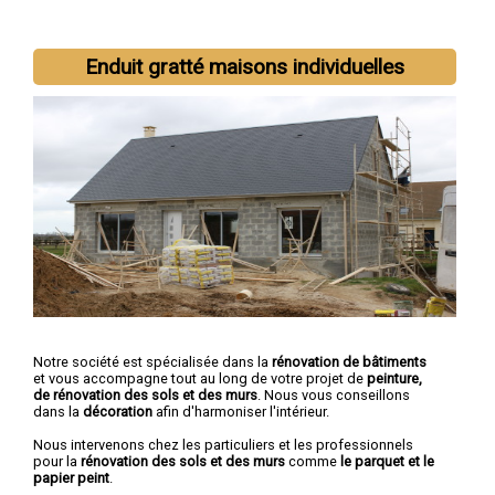
Nous intervenons aussi dans les villes suivantes :
Nice
,
Enduit gratté maisons individuelles
Antibes
,
Cannes
,
Grasse
,
Cagnes-sur-Mer
,
Le Cannet
,
Vallauris
,
Saint-Laurent-du-Var
,
Menton
,
Mandelieu-la-Napoule
Notre société est spécialisée dans la
rénovation de bâtiments
et vous accompagne tout au long de votre projet de
peinture,
de rénovation des sols et des murs
. Nous vous conseillons
dans la
décoration
afin d'harmoniser l'intérieur.
Nous intervenons chez les particuliers et les professionnels
pour la
rénovation des sols et des murs
comme
le parquet et le
papier peint
.