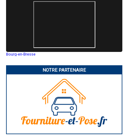
- Entreprise de ravalement/Enduit à Gilette
- Entreprise de ravalement/Enduit à Cabris
- Entreprise de ravalement/Enduit à Blausasc
- Entreprise de ravalement/Enduit à Peillon
- Entreprise de ravalement/Enduit à Gorbio
- Entreprise de ravalement/Enduit à Saint-Martin-Vésubie
- Entreprise de ravalement/Enduit à Lucéram
- Entreprise de ravalement/Enduit à Lantosque
- Entreprise de ravalement/Enduit à Le Broc
- Entreprise de ravalement/Enduit à Saint-Étienne-de-Tinée
Bourg-en-Bresse
- Entreprise de ravalement/Enduit à Berre-les-Alpes
Saint-Quentin
- Entreprise de ravalement/Enduit à Spéracèdes
Montluçon
Manosque
- Entreprise de ravalement/Enduit à Cantaron
NOTRE PARTENAIRE
Gap
- Entreprise de ravalement/Enduit à Sainte-Agnès
Nice
- Entreprise de ravalement/Enduit à Castellar
Annonay
- Entreprise de ravalement/Enduit à La Roquette-sur-Var
Charleville-Mézières
- Entreprise de ravalement/Enduit à Bendejun
Pamiers
Troyes
- Entreprise de ravalement/Enduit à Saint-Blaise
Narbonne
- Entreprise de ravalement/Enduit à Péone
Rodez
- Entreprise de ravalement/Enduit à Châteauneuf-Villevieille
Marseille
- Entreprise de ravalement/Enduit à Valdeblore
Caen
- Entreprise de ravalement/Enduit à Coaraze
Aurillac
Angoulême
- Entreprise de ravalement/Enduit à Utelle
La Rochelle
- Entreprise de ravalement/Enduit à Belvédère
Bourges
- Entreprise de ravalement/Enduit à Isola